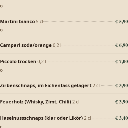
O
€ 5,90
Martini bianco
5 cl
O
€ 6,90
Campari soda/orange
0,2 l
€ 7,00
Piccolo trocken
0,2 l
O
€ 3,90
Zirbenschnaps, im Eichenfass gelagert
2 cl
€ 3,90
Feuerholz (Whisky, Zimt, Chili)
2 cl
€ 3,40
Haselnussschnaps (klar oder Likör)
2 cl
H