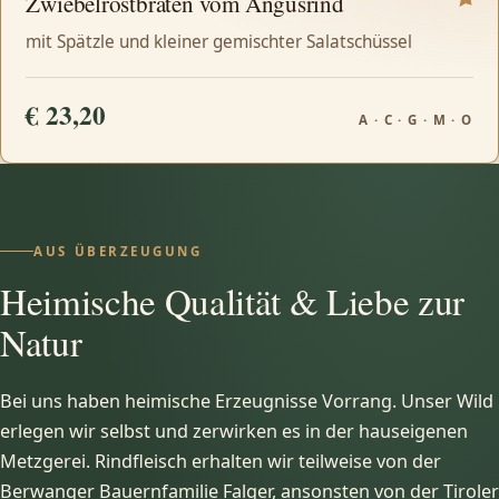
Zwiebelrostbraten vom Angusrind
mit Spätzle und kleiner gemischter Salatschüssel
€ 23,20
A · C · G · M · O
AUS ÜBERZEUGUNG
Heimische Qualität & Liebe zur
Natur
Bei uns haben heimische Erzeugnisse Vorrang. Unser Wild
erlegen wir selbst und zerwirken es in der hauseigenen
Metzgerei. Rindfleisch erhalten wir teilweise von der
Berwanger Bauernfamilie Falger, ansonsten von der Tiroler