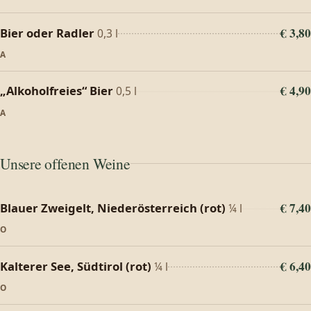
€ 3,80
Bier oder Radler
0,3 l
A
€ 4,90
„Alkoholfreies“ Bier
0,5 l
A
Unsere offenen Weine
€ 7,40
Blauer Zweigelt, Niederösterreich (rot)
¼ l
O
€ 6,40
Kalterer See, Südtirol (rot)
¼ l
O