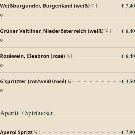
€ 7,40
Weißburgunder, Burgenland (weiß)
¼ l
O
€ 6,40
Grüner Veltliner, Niederösterreich (weiß)
¼ l
O
€ 6,40
Roséwein, Cleebron (rosé)
¼ l
O
€ 3,50
G’spritzter (rot/weiß/rosé)
¼ l
O
Aperitif / Spirituosen
€ 7,90
Aperol Sprizz
¼ l