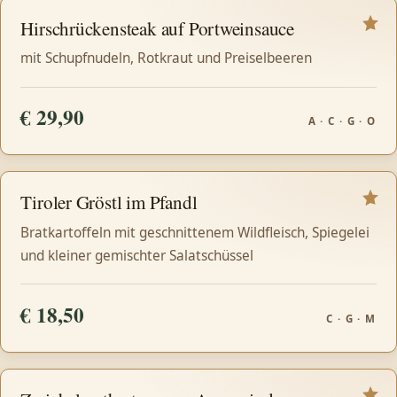
Hirschrückensteak auf Portweinsauce
mit Schupfnudeln, Rotkraut und Preiselbeeren
€ 29,90
A · C · G · O
Tiroler Gröstl im Pfandl
Bratkartoffeln mit geschnittenem Wildfleisch, Spiegelei
und kleiner gemischter Salatschüssel
€ 18,50
C · G · M