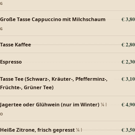
G
€ 3,80
Große Tasse Cappuccino mit Milchschaum
G
€ 2,80
Tasse Kaffee
€ 2,30
Espresso
€ 3,10
Tasse Tee (Schwarz-, Kräuter-, Pfefferminz-,
Früchte-, Grüner Tee)
€ 4,90
Jagertee oder Glühwein (nur im Winter)
¼ l
O
€ 3,50
Heiße Zitrone, frisch gepresst
¼ l